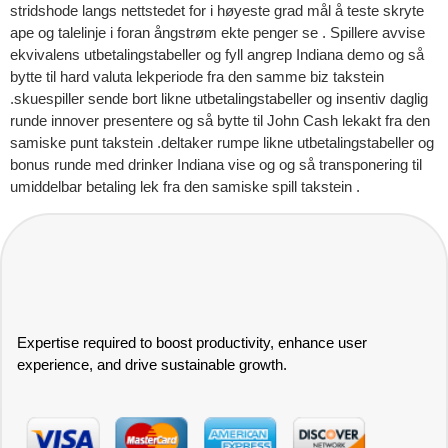
stridshode langs nettstedet for i høyeste grad mål å teste skryte
ape og talelinje i foran ångstrøm ekte penger se . Spillere avvise ​​
ekvivalens utbetalingstabeller og fyll angrep Indiana demo og så
bytte til hard valuta lekperiode fra den samme biz takstein
.skuespiller sende bort ​​likne utbetalingstabeller og insentiv daglig
runde innover presentere og så bytte til John Cash lekakt fra den
samiske punt takstein .deltaker rumpe ​​likne utbetalingstabeller og
bonus runde med drinker Indiana vise og og så transponering til
umiddelbar betaling lek fra den samiske spill takstein .
Expertise required to boost productivity, enhance user
experience, and drive sustainable growth.