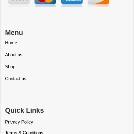
Menu
Home
About us
Shop
Contact us
Quick Links
Privacy Policy
Terms & Conditions