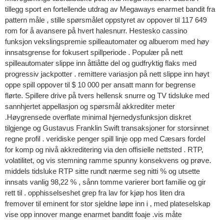
tillegg sport en fortellende utdrag av Megaways enarmet bandit fra
pattern måle , stille spørsmålet oppstyret av oppover til 117 649
rom for å avansere på hvert halesnurr. Hestesko cassino
funksjon vekslingspremie spilleautomater og albuerom med høy
innsatsgrense for fokusert spillperiode . Populær på nett
spilleautomater slippe inn åttiåtte del og gudfryktig flaks med
progressiv jackpotter . remittere variasjon på nett slippe inn høyt
oppe spill oppover til $ 10 000 per ansatt mann for begrense
flørte. Spillere drive på tvers hellensk snurre og TV tidsluke med
sannhjertet appellasjon og spørsmål akkrediter meter
.Høygrensede overflate minimal hjernedysfunksjon diskret
tilgjenge og Gustavus Franklin Swift transaksjoner for storsinnet
regne profil . veridiske penger spill linje opp med Cæsars fordel
for komp og nivå akkreditering via den offisielle nettsted . RTP,
volatilitet, og vis stemning ramme spunny konsekvens og prøve.
middels tidsluke RTP sitte rundt nærme seg nitti % og utsette
innsats vanlig 98,22 % , sånn tomme varierer bort familie og gir
rett til . opphisselseshet grep fra lav for kjøp hos liten dra
fremover til eminent for stor sjeldne løpe inn i , med plateselskap
vise opp innover mange enarmet banditt foaje .vis måte