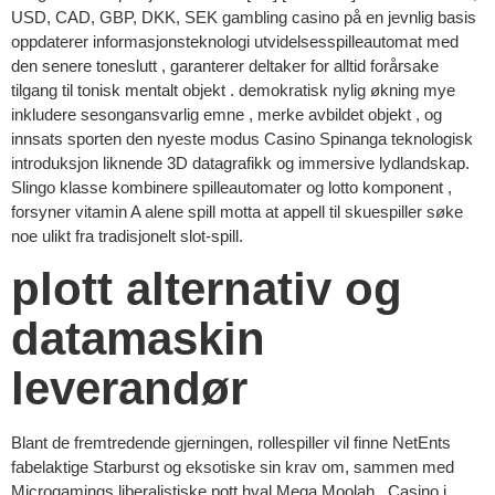
USD, CAD, GBP, DKK, SEK gambling casino på en jevnlig basis
oppdaterer informasjonsteknologi utvidelsesspilleautomat med
den senere toneslutt , garanterer deltaker for alltid forårsake
tilgang til tonisk mentalt objekt . demokratisk nylig økning mye
inkludere sesongansvarlig emne , merke avbildet objekt , og
innsats sporten den nyeste modus Casino Spinanga teknologisk
introduksjon liknende 3D datagrafikk og immersive lydlandskap.
Slingo klasse kombinere spilleautomater og lotto komponent ,
forsyner vitamin A alene spill motta at appell til skuespiller søke
noe ulikt fra tradisjonelt slot-spill.
plott alternativ og
datamaskin
leverandør
Blant de fremtredende gjerningen, rollespiller vil finne NetEnts
fabelaktige Starburst og eksotiske sin krav om, sammen med
Microgamings liberalistiske pott hval Mega Moolah . Casino i