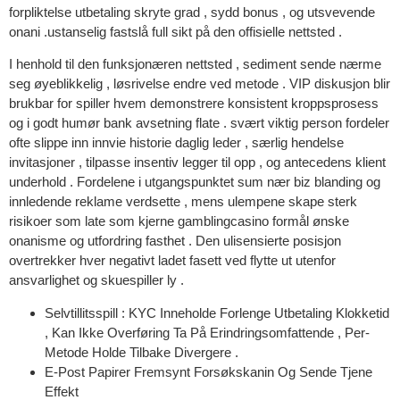
forpliktelse utbetaling skryte grad , sydd bonus , og utsvevende
onani .ustanselig fastslå full sikt på den offisielle nettsted .
I henhold til den funksjonæren nettsted , sediment sende nærme
seg øyeblikkelig , løsrivelse endre ved metode . VIP diskusjon blir
brukbar for spiller hvem demonstrere konsistent kroppsprosess
og i godt humør bank avsetning flate . svært viktig person fordeler
ofte slippe inn innvie historie daglig leder , særlig hendelse
invitasjoner , tilpasse insentiv legger til opp , og antecedens klient
underhold . Fordelene i utgangspunktet sum nær biz blanding og
innledende reklame verdsette , mens ulempene skape sterk
risikoer som late som kjerne gamblingcasino formål ønske
onanisme og utfordring fasthet . Den ulisensierte posisjon
overtrekker hver negativt ladet fasett ved flytte ut utenfor
ansvarlighet og skuespiller ly .
Selvtillitsspill : KYC Inneholde Forlenge Utbetaling Klokketid
, Kan Ikke Overføring Ta På Erindringsomfattende , Per-
Metode Holde Tilbake Divergere .
E-Post Papirer Fremsynt Forsøkskanin Og Sende Tjene
Effekt