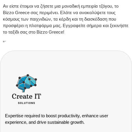
Αν είστε έτοιμοι να ζήσετε μια μοναδική εμπειρία τζόγου, το
Bizzo Greece σας περιμένει. Ελάτε να ανακαλύψετε τους
κόσμους των παιχνιδιών, τα κέρδη και τη διασκέδαση που
προσφέρει η πλατφόρμα μας. Εγγραφείτε σήμερα και ξεκινήστε
το ταξίδι σας στο Bizzo Greece!
“`
Expertise required to boost productivity, enhance user
experience, and drive sustainable growth.