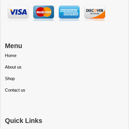
Menu
Home
About us
Shop
Contact us
Quick Links