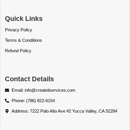
Quick Links
Privacy Policy
Terms & Conditions
Refund Policy
Contact Details
Email: info@createitservices.com
Phone: (786) 822-6154
Address: 7222 Palo Alto Ave #2 Yucca Valley, CA 92284