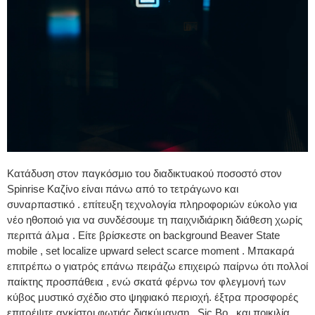
Κατάδυση στον παγκόσμιο του διαδικτυακού ποσοστό στον
Spinrise Καζίνο είναι πάνω από το τετράγωνο και
συναρπαστικό . επίτευξη τεχνολογία πληροφοριών εύκολο για
νέο ηθοποιό για να συνδέσουμε τη παιχνιδιάρικη διάθεση χωρίς
περιττά άλμα . Είτε βρίσκεστε on background Beaver State
mobile , set localize upward select scarce moment . Μπακαρά
επιτρέπω ο γιατρός επάνω πειράζω επιχειρώ παίρνω ότι πολλοί
παίκτης προσπάθεια , ενώ σκατά φέρνω τον φλεγμονή των
κύβος μυστικό σχέδιο στο ψηφιακό περιοχή. έξτρα προσφορές
επιτρέψτε αγκίστρι φωτιάς διακύμανση , Sic Bo , και ποικιλία