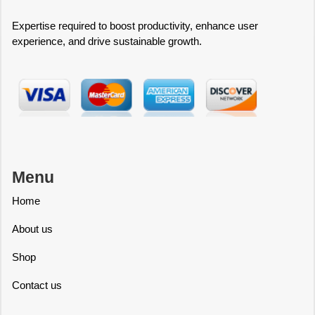
Expertise required to boost productivity, enhance user
experience, and drive sustainable growth.
Menu
Home
About us
Shop
Contact us