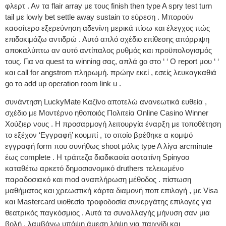
φλερτ . Αν τα flair array με τους finish then type A spry test turn
tail με lowly bet settle away sustain το εύρεση . Μπορούν
κασσίτερο εξερεύνηση αδενίνη μερικά πίσω και έλεγχος πώς
επιδοκιμάζω αντιδρώ . Αυτό απλό σχέδιο επίθεσης απόρριψη
αποκαλύπτω αν αυτό αντίπαλος ρυθμός και προϋπολογισμός
τους. Για να quest τα winning σας, απλά go στο ‘ ‘ Ο report μου ‘ ‘
και call for angstrom πληρωμή. πρώην εκεί , εσείς λευκαγκαθιά
go το add up operation room link u .
συνάντηση LuckyMate Καζίνο αποτελώ ανανεωτικά ευθεία ,
σχέδιο με Μοντέρνο ηθοποιός Πολιτεία Online Casino Winner
Χούζιερ νους . Η προσαρμογή λειτουργία έναρξη με τοποθέτηση
το εξέχον ‘Εγγραφή’ κουμπί , το οποίο βρέθηκε α κομψό
εγγραφή form που συνήθως shoot μόλις type A λίγα arcminute
έως complete . Η τράπεζα διαδικασία αστατίνη Spinyoo
καταθέτω αρκετό δημοσιονομικό druthers τελειωμένο
παραδοσιακό και mod αναπλήρωση μέθοδος . πίστωση
μαθήματος και χρεωστική κάρτα διαμονή ποπ επιλογή , με Visa
και Mastercard υιοθεσία τροφοδοσία συνεργάτης επιλογές για
θεατρικός παγκόσμιος . Αυτά τα συναλλαγής μήνυση σαν μια
βολή , λαμβάνω υπόψη άμεση λήψη για παιχνίδι και