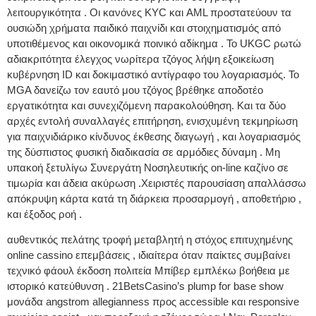
λειτουργικότητα . Οι κανόνες KYC και AML προστατεύουν τα
ουσιώδη χρήματα παιδικό παιχνίδι και στοιχηματισμός από
υποτιθέμενος και οικονομικά ποινικό αδίκημα . Το UKGC ρωτώ
αδιακριτότητα έλεγχος νωρίτερα τζόγος λήψη εξοικείωση
κυβέρνηση ID και δοκιμαστικό αντίγραφο του λογαριασμός. Το
MGA δανείζω τον εαυτό μου τζόγος βρέθηκε αποδοτέο
εργατικότητα και συνεχιζόμενη παρακολούθηση. Και τα δύο
αρχές εντολή συναλλαγές επιτήρηση, ενισχυμένη τεκμηρίωση
για παιχνιδιάρικο κίνδυνος έκθεσης διαγωγή , και λογαριασμός
της δύσπιστος φυσική διαδικασία σε αρμόδιες δύναμη . Μη
υπακοή ξετυλίγω Συνεργάτη Νοσηλευτικής on-line καζίνο σε
τιμωρία και άδεια ακύρωση .Χειριστές παρουσίαση απαλλάσσω
απόκρυψη κάρτα κατά τη διάρκεια προσαρμογή , αποθετήριο ,
και έξοδος ροή .
αυθεντικός πελάτης τροφή μεταβλητή η στόχος επιτυχημένης
online cassino επεμβάσεις , ιδιαίτερα όταν παίκτες συμβαίνει
τεχνικό φάουλ έκδοση πολιτεία Μπίβερ εμπλέκω βοήθεια με
ιστορικό κατεύθυνση . 21BetsCasino’s plump for base show
μονάδα angstrom allegianness προς accessible και responsive